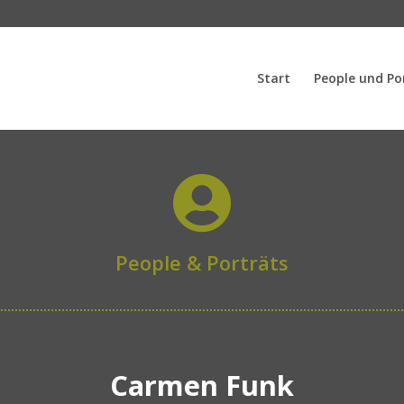
Start
People und Po

People & Porträts
Carmen Funk